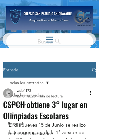
Buscar
Entrada
Todas las entradas
web4173
Todas las entradas
22 jun 2023
1 min de lectura
CSPCH obtiene 3° lugar en
Parvulario
Olimpiadas Escolares
Talleres
Pastoral
El dia Jueves 15 de Junio se realizo 
la Inauguracion de la 1° versión de 
Patricianos Destacados