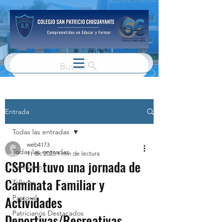
Buscar
Entrada
Todas las entradas
web4173
Todas las entradas
11 dic 2023
1 min de lectura
CSPCH tuvo una jornada de
Parvulario
Caminata Familiar y
Talleres
Actividades
Pastoral
Patricianos Destacados
Deportivas/Recreativas