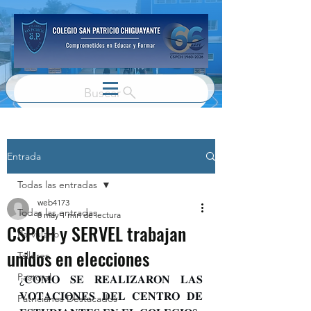
Buscar
Entrada
Todas las entradas
web4173
Todas las entradas
8 may
1 min de lectura
CSPCH y SERVEL trabajan
Parvulario
unidos en elecciones
Talleres
Pastoral
¿𝐂𝐎́𝐌𝐎 𝐒𝐄 𝐑𝐄𝐀𝐋𝐈𝐙𝐀𝐑𝐎𝐍 𝐋𝐀𝐒 
𝐕𝐎𝐓𝐀𝐂𝐈𝐎𝐍𝐄𝐒 𝐃𝐄𝐋 𝐂𝐄𝐍𝐓𝐑𝐎 𝐃𝐄 
Patricianos Destacados