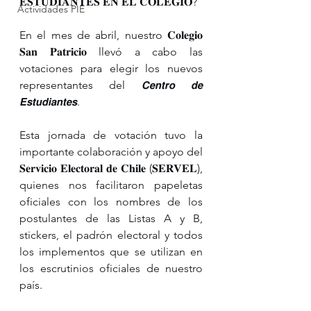
𝐄𝐒𝐓𝐔𝐃𝐈𝐀𝐍𝐓𝐄𝐒 𝐄𝐍 𝐄𝐋 𝐂𝐎𝐋𝐄𝐆𝐈𝐎? 
Actividades PIE
En el mes de abril, nuestro 𝐂𝐨𝐥𝐞𝐠𝐢𝐨 
𝐒𝐚𝐧 𝐏𝐚𝐭𝐫𝐢𝐜𝐢𝐨 llevó a cabo las 
votaciones para elegir los nuevos 
representantes del 𝘾𝙚𝙣𝙩𝙧𝙤 𝙙𝙚 
𝙀𝙨𝙩𝙪𝙙𝙞𝙖𝙣𝙩𝙚𝙨.
Esta jornada de votación tuvo la 
importante colaboración y apoyo del 
𝐒𝐞𝐫𝐯𝐢𝐜𝐢𝐨 𝐄𝐥𝐞𝐜𝐭𝐨𝐫𝐚𝐥 𝐝𝐞 𝐂𝐡𝐢𝐥𝐞 (𝐒𝐄𝐑𝐕𝐄𝐋), 
quienes nos facilitaron papeletas 
oficiales con los nombres de los 
postulantes de las Listas A y B, 
stickers, el padrón electoral y todos 
los implementos que se utilizan en 
los escrutinios oficiales de nuestro 
país.