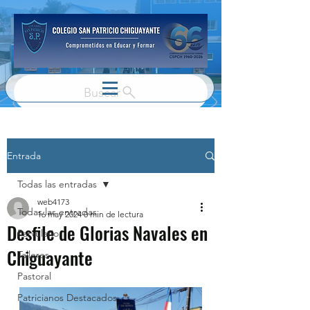
Buscar
Entrada
Todas las entradas
web4173
Todas las entradas
16 may 2024
0 min de lectura
Desfile de Glorias Navales en
Parvulario
Chiguayante
Talleres
Pastoral
Patricianos Destacados