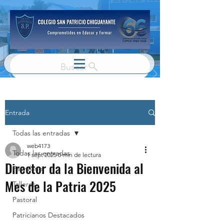
Buscar
Entrada
Todas las entradas
web4173
Todas las entradas
1 sept 2025
0 min de lectura
Director da la Bienvenida al
Parvulario
Mes de la Patria 2025
Talleres
Pastoral
Patricianos Destacados