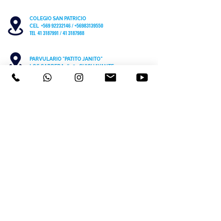
COLEGIO SAN PATRICIO
+569 92232146
/
+56983139550
CEL
TEL 41 3187991 / 41 3187988
PARVULARIO "PATITO JANITO"
LOS CARRERA #481 CHIGUAYANTE
COLEGIO SAN PATRICIO COCHRANE #567
C
HIGUAYANTE
PARVULARIO "PATITO JANITO"
CEL +56 9 6170 8210
TEL
41 3220493
contacto@cspch.cl