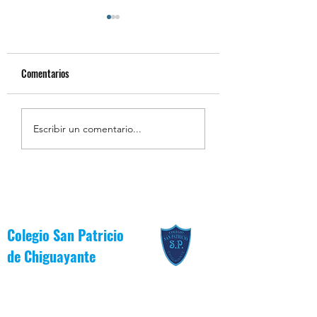
Comentarios
Resumen de la Semana de
Estudiantes Destaca
Escribir un comentario...
la Inclusión 2026
Junio [Reglas de Oro
Colegio San Patricio
de
Chiguayante