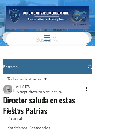
Buscar
Entrada
Todas las entradas
web4173
Todas las entradas
17 sept 2023
0 min de lectura
Director saluda en estas
Parvulario
Fiestas Patrias
Talleres
Pastoral
Patricianos Destacados