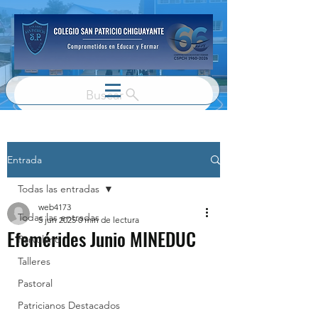
Buscar
Entrada
Todas las entradas
web4173
Todas las entradas
5 jun 2025
0 min de lectura
Efemérides Junio MINEDUC
Parvulario
Talleres
Pastoral
Patricianos Destacados