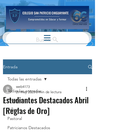
Buscar
Entrada
Todas las entradas
web4173
Todas las entradas
29 may 2023
0 min de lectura
Estudiantes Destacados Abril
Parvulario
[Reglas de Oro]
Talleres
Pastoral
Patricianos Destacados