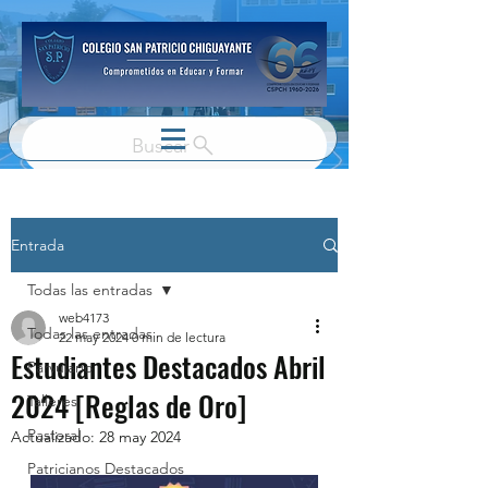
Buscar
Entrada
Todas las entradas
web4173
Todas las entradas
22 may 2024
0 min de lectura
Estudiantes Destacados Abril
Parvulario
2024 [Reglas de Oro]
Talleres
Pastoral
Actualizado:
28 may 2024
Patricianos Destacados