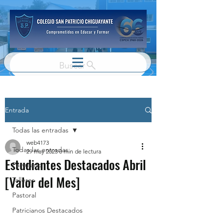
Buscar
Entrada
Todas las entradas
web4173
Todas las entradas
29 may 2023
0 min de lectura
Estudiantes Destacados Abril
Parvulario
[Valor del Mes]
Talleres
Pastoral
Patricianos Destacados