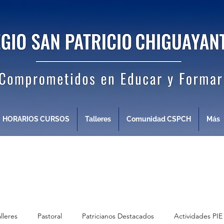
HORARIOS CURSOS
Talleres
Comunidad CSPCH
Más
alleres
Pastoral
Patricianos Destacados
Actividades PIE