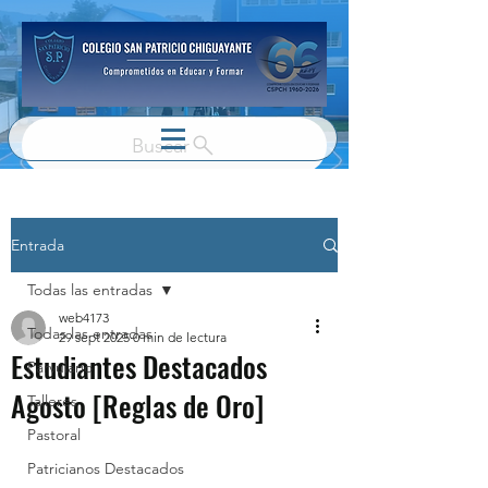
Buscar
Entrada
Todas las entradas
web4173
Todas las entradas
29 sept 2025
0 min de lectura
Estudiantes Destacados
Parvulario
Agosto [Reglas de Oro]
Talleres
Pastoral
Patricianos Destacados