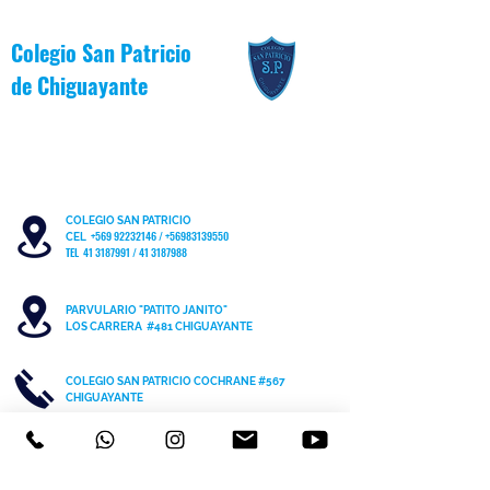
Colegio San Patricio
de
Chiguayante
COLEGIO SAN PATRICIO
+569 92232146
/
+56983139550
CEL
TEL 41 3187991 / 41 3187988
PARVULARIO "PATITO JANITO"
LOS CARRERA #481 CHIGUAYANTE
COLEGIO SAN PATRICIO COCHRANE #567
C
HIGUAYANTE
PARVULARIO "PATITO JANITO"
CEL +56 9 6170 8210
TEL
41 3220493