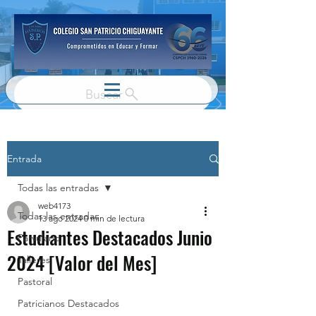
Buscar
Entrada
Todas las entradas
web4173
Todas las entradas
13 ago 2024
0 min de lectura
Estudiantes Destacados Junio
Parvulario
2024 [Valor del Mes]
Talleres
Pastoral
Patricianos Destacados