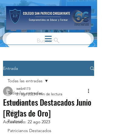
Buscar
Entrada
Todas las entradas
web4173
Todas las entradas
21 ago 2023
0 min de lectura
Estudiantes Destacados Junio
Parvulario
[Reglas de Oro]
Talleres
Pastoral
Actualizado:
22 ago 2023
Patricianos Destacados