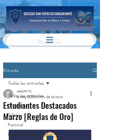
Buscar
Entrada
Todas las entradas
web4173
Todas las entradas
6 may 2024
0 min de lectura
Estudiantes Destacados
Parvulario
Marzo [Reglas de Oro]
Talleres
Pastoral
Patricianos Destacados