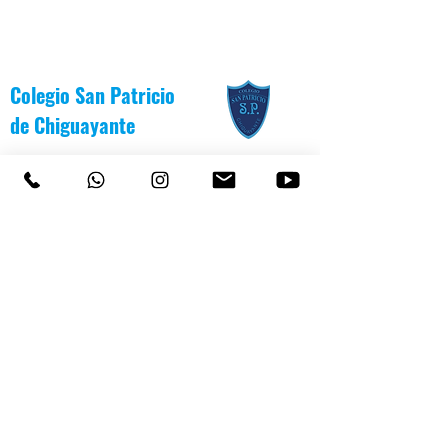
Colegio San Patricio
de
Chiguayante
COLEGIO SAN PATRICIO
+569 92232146
/
+56983139550
CEL
TEL 41 3187991 / 41 3187988
PARVULARIO "PATITO JANITO"
LOS CARRERA #481 CHIGUAYANTE
COLEGIO SAN PATRICIO COCHRANE #567
C
HIGUAYANTE