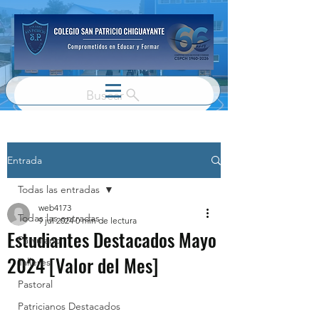
Buscar
Entrada
Todas las entradas
web4173
Todas las entradas
9 jul 2024
0 min de lectura
Estudiantes Destacados Mayo
Parvulario
2024 [Valor del Mes]
Talleres
Pastoral
Patricianos Destacados