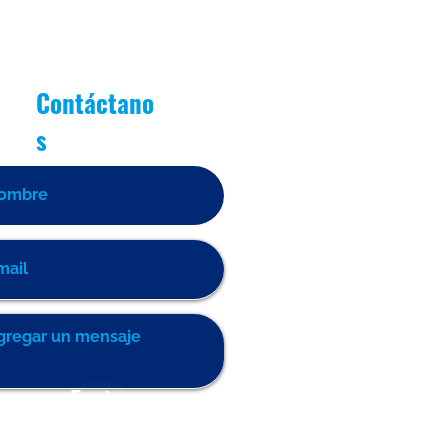
iantes Destacados Julio
r del Mes]
Contáctano
s
Enviar