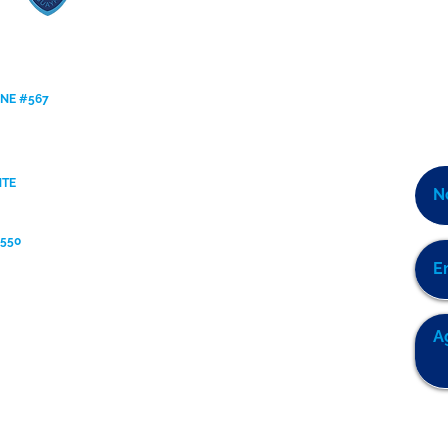
Estudiantes Destacados Julio
Estud
[Reglas de Oro]
[Valo
ANE #567
NTE
9550