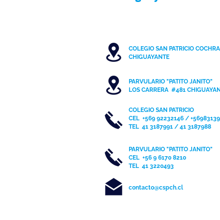
Patricianos participan en Torneo
de Debate en Colegio Chileno
COLEGIO SAN PATRICIO COCHR
Árabe
C
HIGUAYANTE
PARVULARIO "PATITO JANITO"
LOS CARRERA #481 CHIGUAYA
COLEGIO SAN PATRICIO
CEL
+569 92232146 / +5698313
TEL 41 3187991 / 41 3187988
PARVULARIO "PATITO JANITO"
CEL +56 9 6170 8210
TEL
41 3220493
contacto@cspch.cl