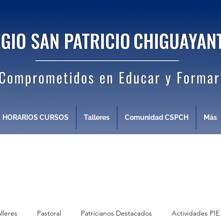
HORARIOS CURSOS
Talleres
Comunidad CSPCH
Más
alleres
Pastoral
Patricianos Destacados
Actividades PIE