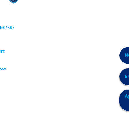
ANE #567
NTE
9550