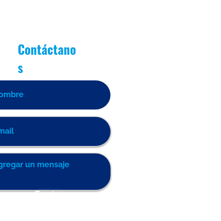
Contáctano
s
Enviar