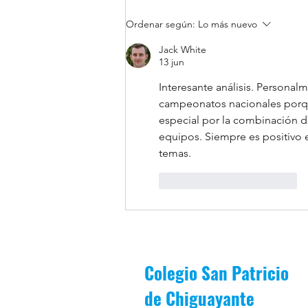
1MB es premiado por asistencia
Ordenar según:
Lo más nuevo
escolar durante periodo Junio-
Jack White
Julio
13 jun
Interesante análisis. Personal
campeonatos nacionales porque
especial por la combinación de
equipos. Siempre es positivo 
temas.
Me gusta
Reaccionar
Colegio San Patricio
de
Chiguayante