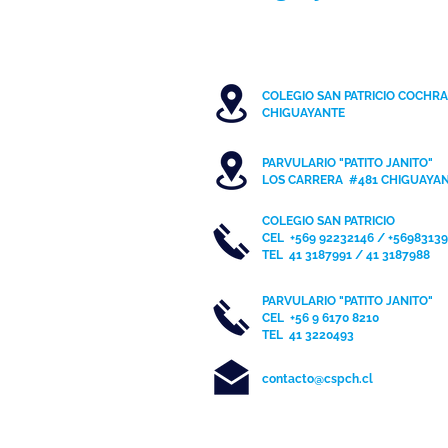
COLEGIO SAN PATRICIO COCHR
C
HIGUAYANTE
PARVULARIO "PATITO JANITO"
LOS CARRERA #481 CHIGUAYA
COLEGIO SAN PATRICIO
CEL
+569 92232146 / +5698313
TEL 41 3187991 / 41 3187988
PARVULARIO "PATITO JANITO"
CEL +56 9 6170 8210
TEL
41 3220493
contacto@cspch.cl