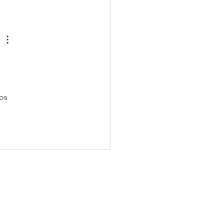
iantes Destacados Junio
as de Oro]
os 