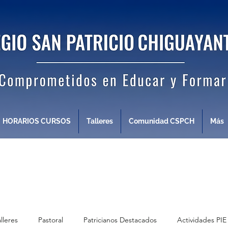
HORARIOS CURSOS
Talleres
Comunidad CSPCH
Más
alleres
Pastoral
Patricianos Destacados
Actividades PIE