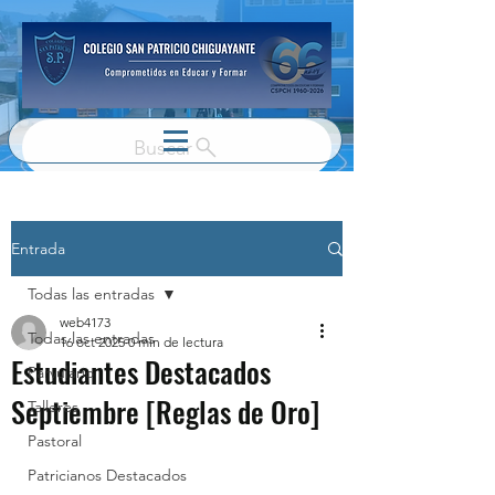
Buscar
Entrada
Todas las entradas
web4173
Todas las entradas
16 oct 2025
0 min de lectura
Estudiantes Destacados
Parvulario
Septiembre [Reglas de Oro]
Talleres
Pastoral
Patricianos Destacados