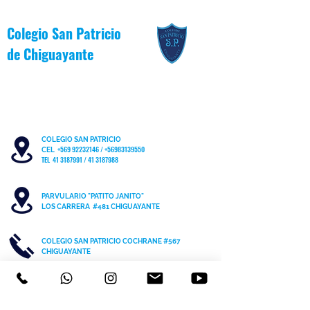
Colegio San Patricio
de
Chiguayante
COLEGIO SAN PATRICIO
+569 92232146
/
+56983139550
CEL
TEL 41 3187991 / 41 3187988
PARVULARIO "PATITO JANITO"
LOS CARRERA #481 CHIGUAYANTE
COLEGIO SAN PATRICIO COCHRANE #567
C
HIGUAYANTE
PARVULARIO "PATITO JANITO"
CEL +56 9 6170 8210
TEL
41 3220493