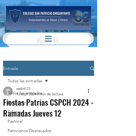
Buscar
Entrada
Todas las entradas
web4173
Todas las entradas
13 sept 2024
0 min de lectura
Fiestas Patrias CSPCH 2024 -
Parvulario
Ramadas Jueves 12
Talleres
Pastoral
Patricianos Destacados