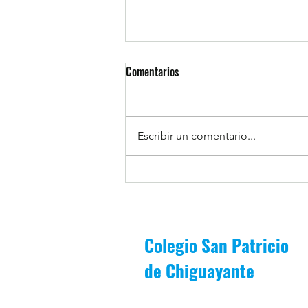
Comentarios
Escribir un comentario...
1MB es premiado por asistencia
escolar durante periodo Junio-
Julio
Colegio San Patricio
de
Chiguayante