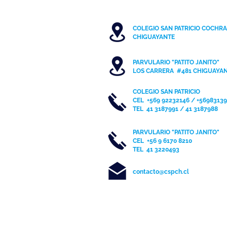
COLEGIO SAN PATRICIO COCHR
C
HIGUAYANTE
PARVULARIO "PATITO JANITO"
LOS CARRERA #481 CHIGUAYA
COLEGIO SAN PATRICIO
CEL
+569 92232146 / +5698313
TEL 41 3187991 / 41 3187988
PARVULARIO "PATITO JANITO"
CEL +56 9 6170 8210
TEL
41 3220493
contacto@cspch.cl