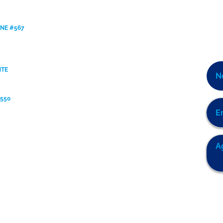
ANE #567
NTE
9550