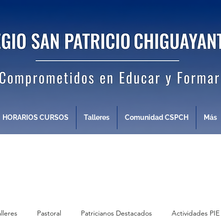
HORARIOS CURSOS
Talleres
Comunidad CSPCH
Más
alleres
Pastoral
Patricianos Destacados
Actividades PIE