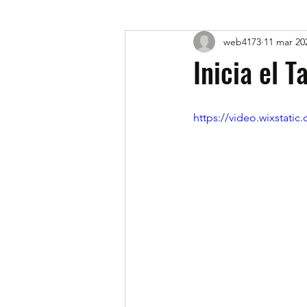
web4173
11 mar 20
Inicia el T
https://video.wixstat