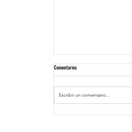
Comentarios
Escribir un comentario...
1MB es premiado por asistencia
escolar durante periodo Junio-
Julio