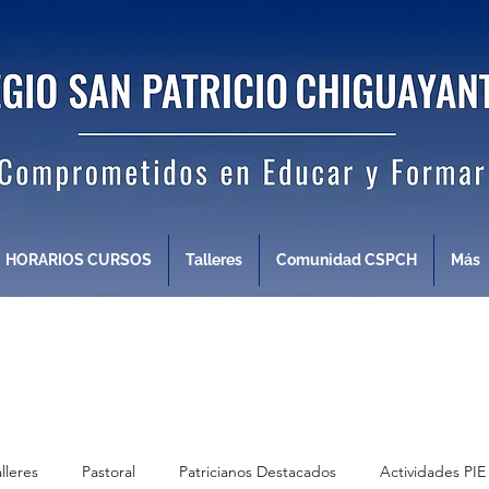
HORARIOS CURSOS
Talleres
Comunidad CSPCH
Más
alleres
Pastoral
Patricianos Destacados
Actividades PIE