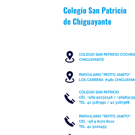
Colegio San Patricio
de
Chiguayante
COLEGIO SAN PATRICIO COCHR
C
HIGUAYANTE
PARVULARIO "PATITO JANITO"
LOS CARRERA #481 CHIGUAYA
COLEGIO SAN PATRICIO
CEL
+569 92232146 / +5698313
TEL 41 3187991 / 41 3187988
PARVULARIO "PATITO JANITO"
CEL +56 9 6170 8210
TEL
41 3220493