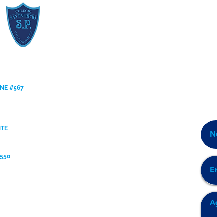
ANE #567
NTE
9550