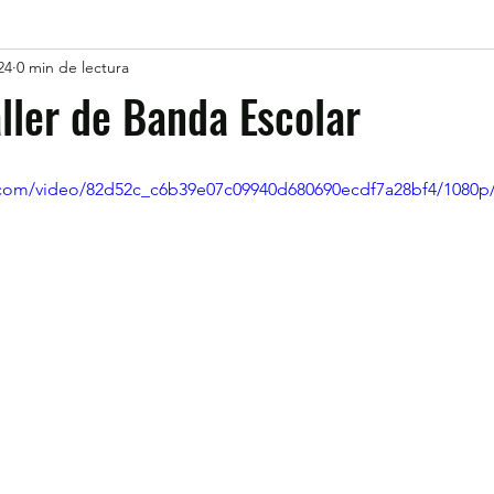
24
0 min de lectura
aller de Banda Escolar
ic.com/video/82d52c_c6b39e07c09940d680690ecdf7a28bf4/1080p