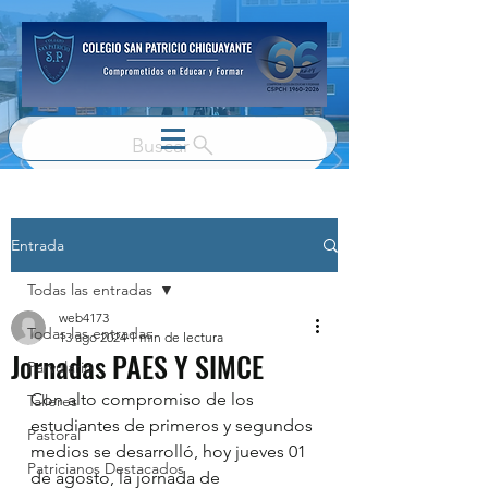
Buscar
Entrada
Todas las entradas
web4173
Todas las entradas
13 ago 2024
1 min de lectura
Jornadas PAES Y SIMCE
Parvulario
Con alto compromiso de los 
Talleres
estudiantes de primeros y segundos 
Pastoral
medios se desarrolló, hoy jueves 01 
Patricianos Destacados
de agosto, la jornada de 