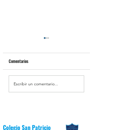
Comentarios
Estudiantes Destacados
Estudiantes Destaca
Escribir un comentario...
Junio [Reglas de Oro]
Junio [Valor del Mes
Colegio San Patricio