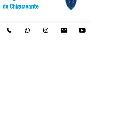
de
Chiguayante
COLEGIO SAN PATRICIO
+569 92232146
/
+56983139550
CEL
TEL 41 3187991 / 41 3187988
PARVULARIO "PATITO JANITO"
LOS CARRERA #481 CHIGUAYANTE
COLEGIO SAN PATRICIO COCHRANE #567
C
HIGUAYANTE
PARVULARIO "PATITO JANITO"
CEL +56 9 6170 8210
TEL
41 3220493
contacto@cspch.cl