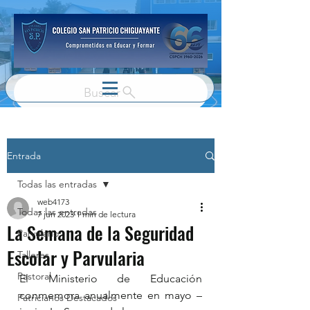
Buscar
Entrada
Todas las entradas
web4173
Todas las entradas
7 jun 2023
1 min de lectura
La Semana de la Seguridad
Parvulario
Escolar y Parvularia
Talleres
Pastoral
El Ministerio de Educación 
conmemora anualmente en mayo – 
Patricianos Destacados