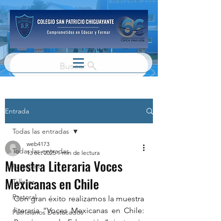
Buscar
Entrada
Todas las entradas
web4173
Todas las entradas
13 oct 2025
1 min de lectura
Muestra Literaria Voces
Parvulario
Mexicanas en Chile
Talleres
Pastoral
Con gran éxito realizamos la muestra 
literaria “Voces Mexicanas en Chile: 
Patricianos Destacados