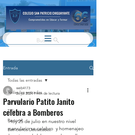
Buscar
Entrada
Todas las entradas
web4173
Todas las entradas
26 jul 2024
1 min de lectura
Parvulario Patito Janito
Parvulario
celebra a Bomberos
Talleres
Pastoral
Hoy 25 de julio en nuestro nivel 
parvulario se celebro  y homenajeo 
Patricianos Destacados