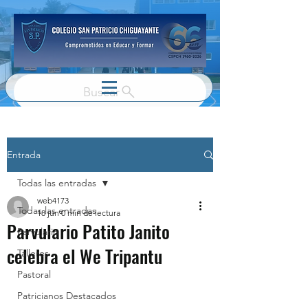
Buscar
Entrada
Todas las entradas
web4173
Todas las entradas
18 jun
0 min de lectura
Parvulario Patito Janito
Parvulario
celebra el We Tripantu
Talleres
Pastoral
Patricianos Destacados