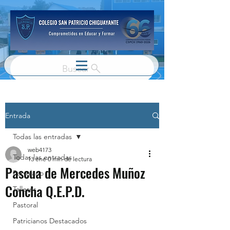
Buscar
Entrada
Todas las entradas
web4173
Todas las entradas
13 ene
0 min de lectura
Pascua de Mercedes Muñoz
Parvulario
Concha Q.E.P.D.
Talleres
Pastoral
Patricianos Destacados