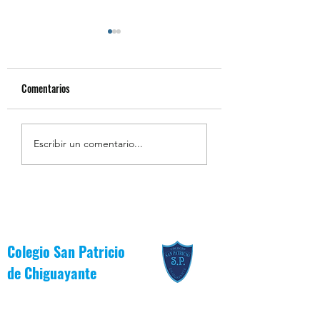
Comentarios
Resumen de la Semana de
Estudiantes Destaca
Escribir un comentario...
la Inclusión 2026
Junio [Reglas de Oro
Colegio San Patricio
de
Chiguayante