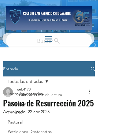
Buscar
Entrada
Todas las entradas
web4173
Todas las entradas
21 abr 2025
1 min de lectura
Pascua de Resurrección 2025
Parvulario
Actualizado:
22 abr 2025
Talleres
Pastoral
Patricianos Destacados