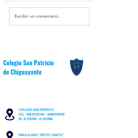
Resumen de la Semana de
Estudiantes Destaca
Escribir un comentario...
la Inclusión 2026
Junio [Reglas de Oro
Colegio San Patricio
de
Chiguayante
COLEGIO SAN PATRICIO
+569 92232146
/
+56983139550
CEL
TEL 41 3187991 / 41 3187988
PARVULARIO "PATITO JANITO"