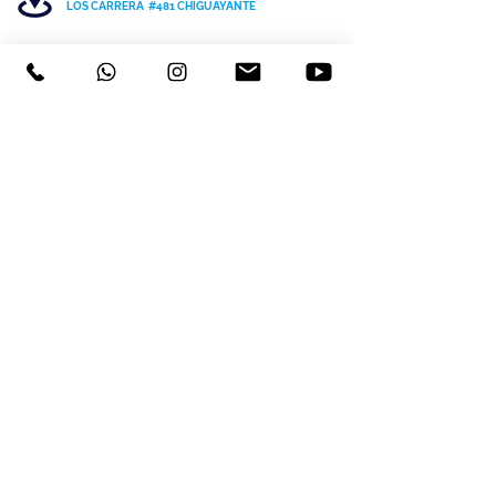
LOS CARRERA #481 CHIGUAYANTE
COLEGIO SAN PATRICIO COCHRANE #567
C
HIGUAYANTE
PARVULARIO "PATITO JANITO"
CEL +56 9 6170 8210
TEL
41 3220493
contacto@cspch.cl