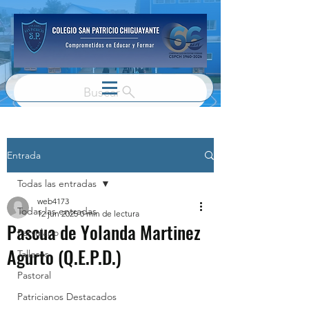
Buscar
Entrada
Todas las entradas
web4173
Todas las entradas
12 jun 2025
0 min de lectura
Pascua de Yolanda Martinez
Parvulario
Agurto (Q.E.P.D.)
Talleres
Pastoral
Patricianos Destacados