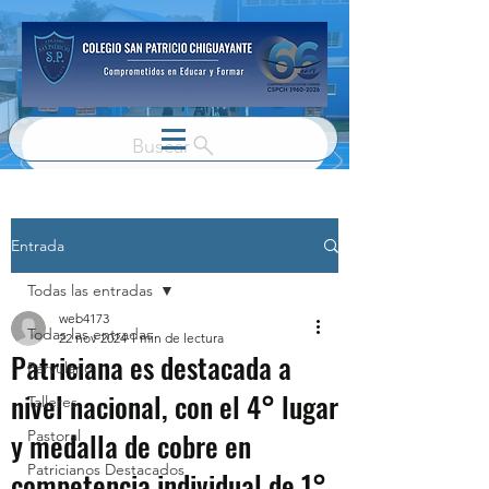
Buscar
Entrada
Todas las entradas
web4173
Todas las entradas
22 nov 2024
1 min de lectura
Patriciana es destacada a
Parvulario
nivel nacional, con el 4° lugar
Talleres
y medalla de cobre en
Pastoral
Patricianos Destacados
competencia individual de 1°