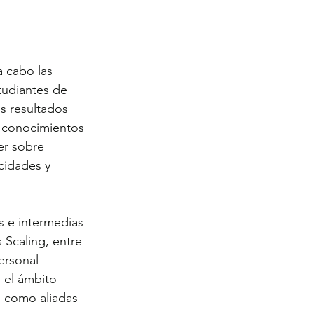
 cabo las 
tudiantes de 
s resultados 
s conocimientos 
er sobre 
acidades y 
s e intermedias 
Scaling, entre 
ersonal 
 el ámbito 
s como aliadas 