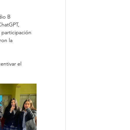
dio B 
ChatGPT, 
participación 
on la 
ntivar el 