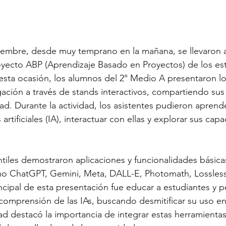
iembre, desde muy temprano en la mañana, se llevaron a
oyecto ABP (Aprendizaje Basado en Proyectos) de los es
sta ocasión, los alumnos del 2° Medio A presentaron lo
ación a través de stands interactivos, compartiendo su
d. Durante la actividad, los asistentes pudieron aprend
 artificiales (IA), interactuar con ellas y explorar sus cap
tiles demostraron aplicaciones y funcionalidades básica
o ChatGPT, Gemini, Meta, DALL-E, Photomath, Lossless 
incipal de esta presentación fue educar a estudiantes y p
comprensión de las IAs, buscando desmitificar su uso en
dad destacó la importancia de integrar estas herramienta