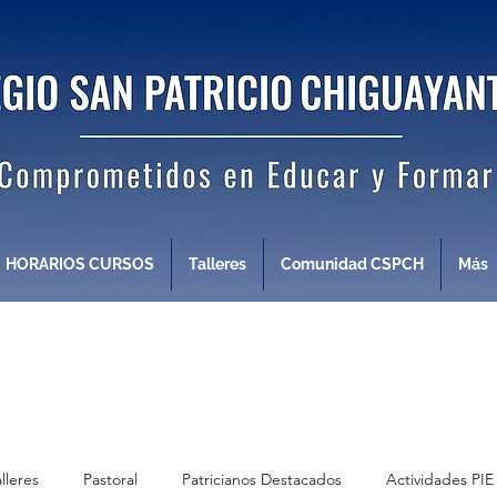
HORARIOS CURSOS
Talleres
Comunidad CSPCH
Más
alleres
Pastoral
Patricianos Destacados
Actividades PIE