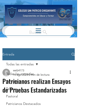
Buscar
Entrada
Todas las entradas
web4173
Todas las entradas
14 ago 2025
0 min de lectura
Patricianos realizan Ensayos
Parvulario
de Pruebas Estandarizadas
Talleres
Pastoral
Patricianos Destacados