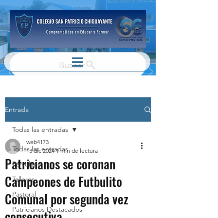
Buscar
Entrada
Todas las entradas
web4173
Todas las entradas
13 dic 2024
1 min de lectura
Patricianos se coronan
Parvulario
Campeones de Futbulito
Talleres
Comunal por segunda vez
Pastoral
Patricianos Destacados
consecutiva