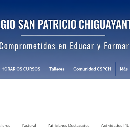
HORARIOS CURSOS
Talleres
Comunidad CSPCH
Más
alleres
Pastoral
Patricianos Destacados
Actividades PIE