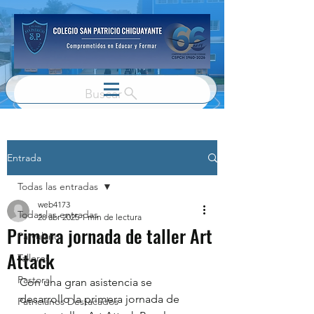
Buscar
Entrada
Todas las entradas
web4173
Todas las entradas
28 abr 2025
1 min de lectura
Primera jornada de taller Art
Parvulario
Attack
Talleres
Pastoral
Con una gran asistencia se 
desarrollo la primera jornada de 
Patricianos Destacados