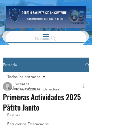
Buscar
Entrada
Todas las entradas
web4173
Todas las entradas
10 mar 2025
0 min de lectura
Primeras Actividades 2025
Parvulario
Patito Janito
Talleres
Pastoral
Patricianos Destacados