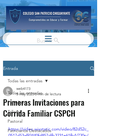
Buscar
Entrada
Todas las entradas
web4173
Todas las entradas
5 may 2023
0 min de lectura
Primeras Invitaciones para
Parvulario
Corrida Familiar CSPCH
Talleres
Pastoral
https://video.wixstatic.com/video/82d52c_
Patricianos Destacados
0517d53af92440fd857dfb3231e61fb4/720p/