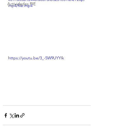
Actividades PIE
mp4/file.mp4
https://youtu.be/3_-5W9UYYIk