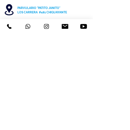
PARVULARIO "PATITO JANITO"
LOS CARRERA #481 CHIGUAYANTE
COLEGIO SAN PATRICIO COCHRANE #567
C
HIGUAYANTE
PARVULARIO "PATITO JANITO"
CEL +56 9 6170 8210
TEL
41 3220493
contacto@cspch.cl