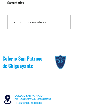
Comentarios
Estudiantes Destacados
Centro de Estudiant
Escribir un comentario...
Junio [Valor del Mes]
Patricianos participa
Jornada Comunal de
Oficina Local de la N
Colegio San Patricio
de
Chiguayante
COLEGIO SAN PATRICIO
+569 92232146
/
+56983139550
CEL
TEL 41 3187991 / 41 3187988