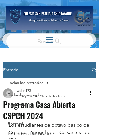
Buscar
Entrada
Todas las entradas
web4173
Todas las entradas
11 sept 2024
1 min de lectura
Programa Casa Abierta
Parvulario
CSPCH 2024
Talleres
Pastoral
Los estudiantes de octavo básico del 
Colegio Miguel de Cervantes de 
Patricianos Destacados