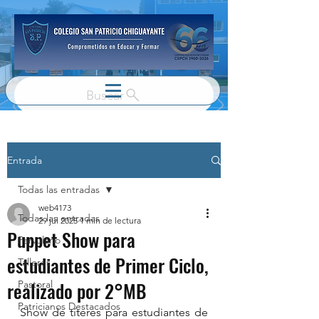
Buscar
Entrada
Todas las entradas
web4173
Todas las entradas
29 jul 2025
1 min de lectura
Puppet Show para
Parvulario
estudiantes de Primer Ciclo,
Talleres
realizado por 2°MB
Pastoral
Patricianos Destacados
Show de títeres para estudiantes de 