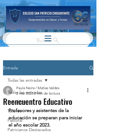
Buscar
Entrada
Todas las entradas
Paula Neira / Matias Valdes
Todas las entradas
2 mar 2023
2 min de lectura
Reencuentro Educativo
Parvulario
Profesores y asistentes de la 
Talleres
educación se preparan para iniciar 
Pastoral
el año escolar 2023.
Patricianos Destacados