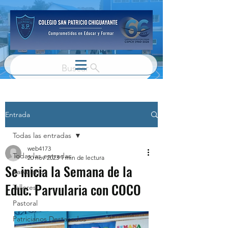
Buscar
Entrada
Todas las entradas
web4173
Todas las entradas
20 nov 2023
1 min de lectura
Se inicia la Semana de la
Parvulario
Educ. Parvularia con COCO
Talleres
Pastoral
Patricianos Destacados