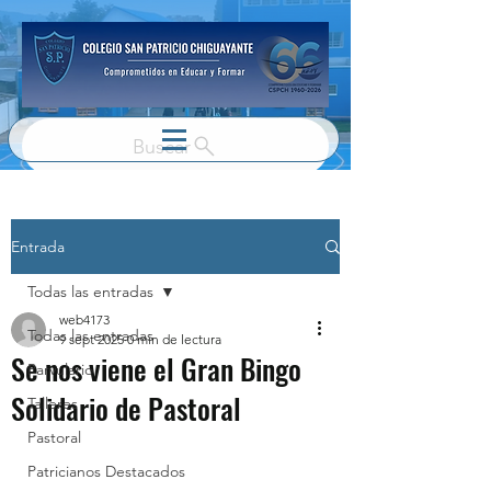
Buscar
Entrada
Todas las entradas
web4173
Todas las entradas
9 sept 2025
0 min de lectura
Se nos viene el Gran Bingo
Parvulario
Solidario de Pastoral
Talleres
Pastoral
Patricianos Destacados