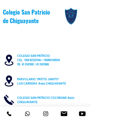
Colegio San Patricio
de
Chiguayante
COLEGIO SAN PATRICIO
+569 92232146
/
+56983139550
CEL
TEL 41 3187991 / 41 3187988
PARVULARIO "PATITO JANITO"
LOS CARRERA #481 CHIGUAYANTE
COLEGIO SAN PATRICIO COCHRANE #567
C
HIGUAYANTE
PARVULARIO "PATITO JANITO"
CEL +56 9 6170 8210
TEL
41 3220493