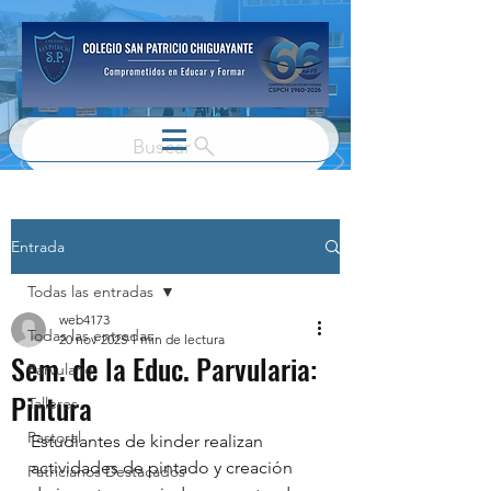
Buscar
Entrada
Todas las entradas
web4173
Todas las entradas
20 nov 2025
1 min de lectura
Sem. de la Educ. Parvularia:
Parvulario
Pintura
Talleres
Pastoral
Estudiantes de kinder realizan 
actividades de pintado y creación 
Patricianos Destacados