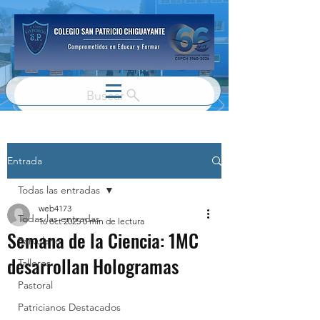
Buscar
Entrada
Todas las entradas
web4173
Todas las entradas
16 oct 2025
0 min de lectura
Semana de la Ciencia: 1MC
Parvulario
desarrollan Hologramas
Talleres
Pastoral
Patricianos Destacados