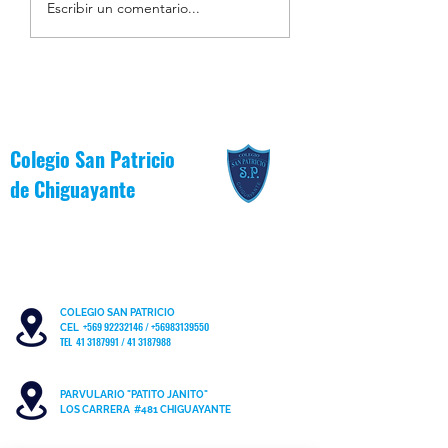
Resumen de la Semana de
Estudiantes Destaca
Escribir un comentario...
la Inclusión 2026
Junio [Reglas de Oro
Colegio San Patricio
de
Chiguayante
COLEGIO SAN PATRICIO
+569 92232146
/
+56983139550
CEL
TEL 41 3187991 / 41 3187988
PARVULARIO "PATITO JANITO"
LOS CARRERA #481 CHIGUAYANTE