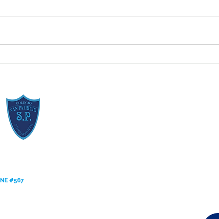
Estudiantes Destacados Junio
Centr
[Valor del Mes]
parti
Ofici
ANE #567