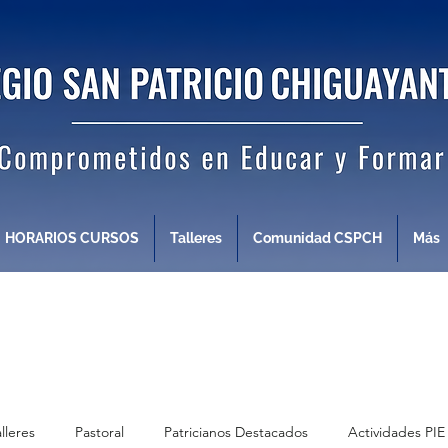
HORARIOS CURSOS
Talleres
Comunidad CSPCH
Más
alleres
Pastoral
Patricianos Destacados
Actividades PIE