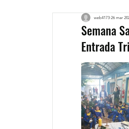
web4173
26 mar 20
Semana San
Entrada Tr