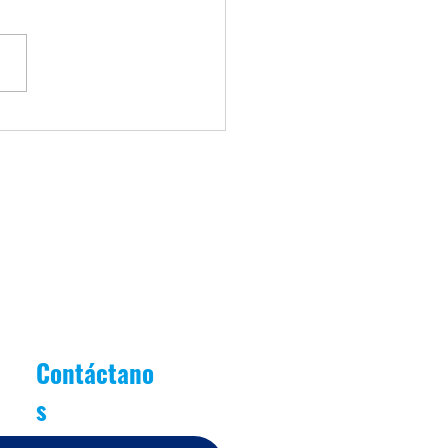
o de Estudiantes Patricianos
cipa en Jornada Comunal de
na Local de la Niñez
Contáctano
s