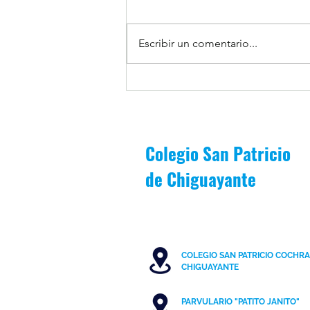
Escribir un comentario...
Estudiantes Destacados Junio
[Reglas de Oro]
Colegio San Patricio
de
Chiguayante
COLEGIO SAN PATRICIO COCHR
C
HIGUAYANTE
PARVULARIO "PATITO JANITO"