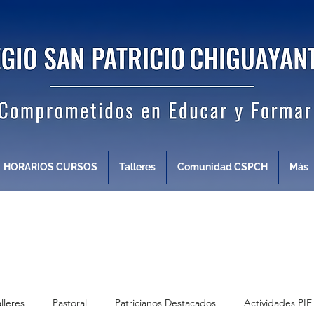
HORARIOS CURSOS
Talleres
Comunidad CSPCH
Más
alleres
Pastoral
Patricianos Destacados
Actividades PIE