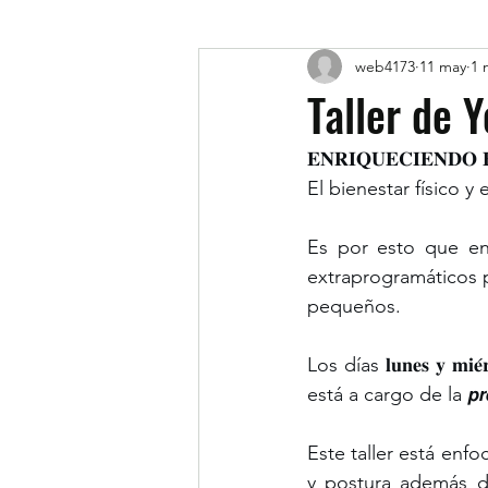
web4173
11 may
1 
Taller de 
𝐄𝐍𝐑𝐈𝐐𝐔𝐄𝐂𝐈𝐄𝐍𝐃𝐎 
El bienestar físico 
Es por esto que en nues
extraprogramáticos p
pequeños.
Los días 𝐥𝐮𝐧𝐞𝐬 𝐲 𝐦𝐢𝐞
está a cargo de la 𝙥𝙧𝙤𝙛𝙚𝙨
Este taller está enfo
y postura además de