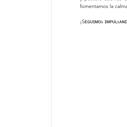
fomentamos la calma 
¡Sᴇɢᴜɪᴍᴏs ɪᴍᴘᴜʟsᴀɴᴅᴏ