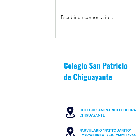
Escribir un comentario...
1MB es premiado por asistencia
escolar durante periodo Junio-
Julio
Colegio San Patricio
de
Chiguayante
COLEGIO SAN PATRICIO COCHR
C
HIGUAYANTE
PARVULARIO "PATITO JANITO"
LOS CARRERA #481 CHIGUAYA