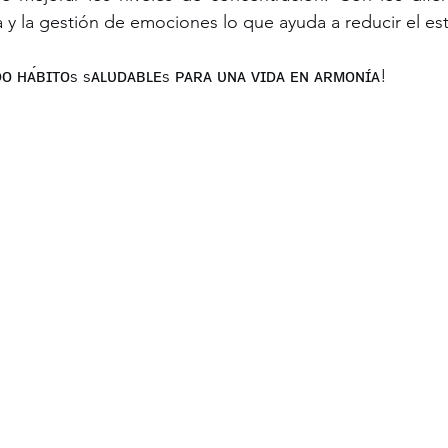
y la gestión de emociones lo que ayuda a reducir el est
 ʜᴀ́ʙɪᴛᴏs sᴀʟᴜᴅᴀʙʟᴇs ᴘᴀʀᴀ ᴜɴᴀ ᴠɪᴅᴀ ᴇɴ ᴀʀᴍᴏɴɪ́ᴀ!