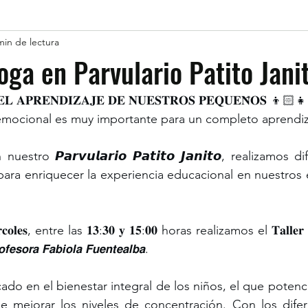
min de lectura
Yoga en Parvulario Patito Jani
𝐄𝐋 𝐀𝐏𝐑𝐄𝐍𝐃𝐈𝐙𝐀𝐉𝐄 𝐃𝐄 𝐍𝐔𝐄𝐒𝐓𝐑𝐎𝐒 𝐏𝐄𝐐𝐔𝐄𝐍̃𝐎𝐒 👦🏻
y emocional es muy importante para un completo aprendiz
tro 𝙋𝙖𝙧𝙫𝙪𝙡𝙖𝙧𝙞𝙤 𝙋𝙖𝙩𝙞𝙩𝙤 𝙅𝙖𝙣𝙞𝙩𝙤, realizamos d
ara enriquecer la experiencia educacional en nuestros 
́𝐫𝐜𝐨𝐥𝐞𝐬, entre las 𝟏𝟑:𝟑𝟎 𝐲 𝟏𝟓:𝟎𝟎 horas realizamos el 𝐓𝐚𝐥𝐥𝐞𝐫
𝙧𝙖 𝙁𝙖𝙗𝙞𝙤𝙡𝙖 𝙁𝙪𝙚𝙣𝙩𝙚𝙖𝙡𝙗𝙖. 
cado en el bienestar integral de los niños, el que potencia
 mejorar los niveles de concentración. Con los diferen