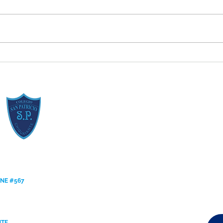
Resumen de la Semana de la
Estud
Inclusión 2026
[Regl
ANE #567
NTE