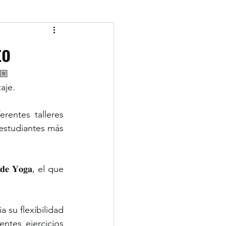
to
🏼
aje.
iferentes talleres 
estudiantes más 
 𝐝𝐞 𝐘𝐨𝐠𝐚, el que 
 su flexibilidad 
tes ejercicios 