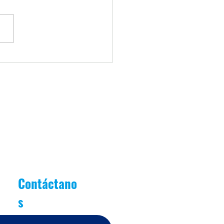
iantes Destacados Junio
as de Oro]
Contáctano
s