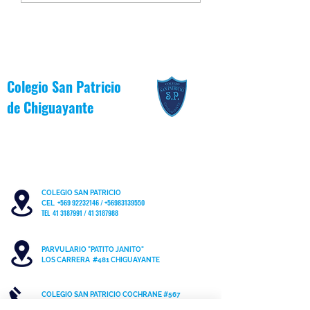
Colegio San Patricio
de
Chiguayante
COLEGIO SAN PATRICIO
+569 92232146
/
+56983139550
CEL
TEL 41 3187991 / 41 3187988
PARVULARIO "PATITO JANITO"
LOS CARRERA #481 CHIGUAYANTE
COLEGIO SAN PATRICIO COCHRANE #567
C
HIGUAYANTE