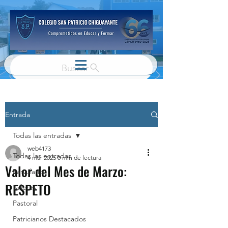
Buscar
Entrada
Todas las entradas
web4173
Todas las entradas
4 mar 2025
0 min de lectura
Valor del Mes de Marzo:
Parvulario
RESPETO
Talleres
Pastoral
Patricianos Destacados