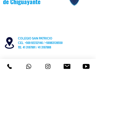
de
Chiguayante
COLEGIO SAN PATRICIO
+569 92232146
/
+56983139550
CEL
TEL 41 3187991 / 41 3187988
PARVULARIO "PATITO JANITO"
LOS CARRERA #481 CHIGUAYANTE
COLEGIO SAN PATRICIO COCHRANE #567
C
HIGUAYANTE
PARVULARIO "PATITO JANITO"
CEL +56 9 6170 8210
TEL
41 3220493
contacto@cspch.cl