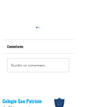
Comentarios
Resumen de la Semana de
Estudiantes Destaca
Escribir un comentario...
la Inclusión 2026
Junio [Reglas de Oro
Colegio San Patricio