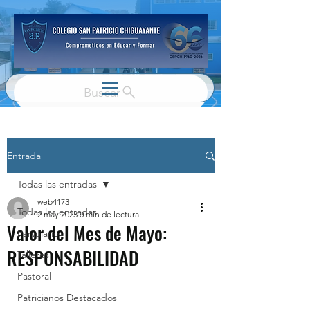
Buscar
Entrada
Todas las entradas
web4173
Todas las entradas
2 may 2023
0 min de lectura
Valor del Mes de Mayo:
Parvulario
RESPONSABILIDAD
Talleres
Pastoral
Patricianos Destacados