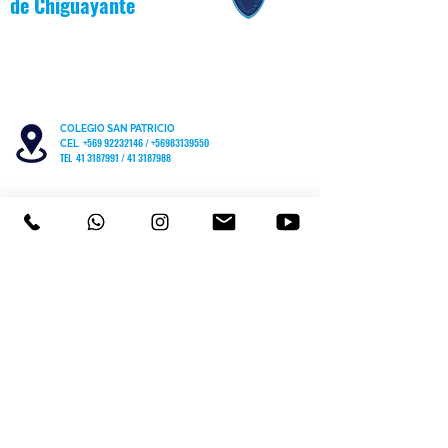
de
Chiguayante
COLEGIO SAN PATRICIO
+569 92232146
/
+56983139550
CEL
TEL 41 3187991 / 41 3187988
PARVULARIO "PATITO JANITO"
LOS CARRERA #481 CHIGUAYANTE
COLEGIO SAN PATRICIO COCHRANE #567
C
HIGUAYANTE
PARVULARIO "PATITO JANITO"
CEL +56 9 6170 8210
TEL
41 3220493
contacto@cspch.cl