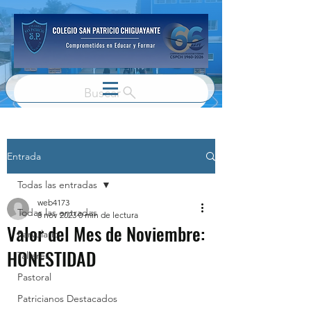
Buscar
Entrada
Todas las entradas
web4173
Todas las entradas
8 nov 2023
0 min de lectura
Valor del Mes de Noviembre:
Parvulario
HONESTIDAD
Talleres
Pastoral
Patricianos Destacados