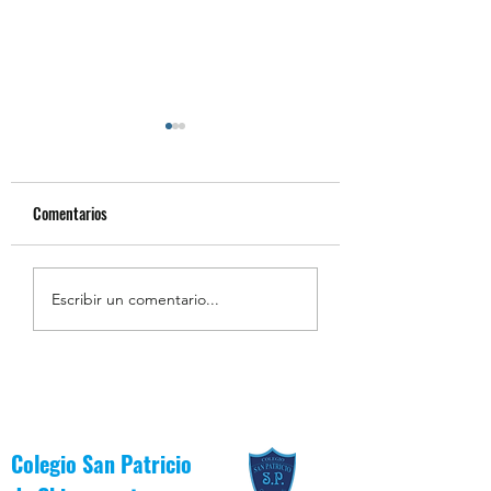
Comentarios
Resumen de la Semana de
Estudiantes Destaca
Escribir un comentario...
la Inclusión 2026
Junio [Reglas de Oro
Colegio San Patricio